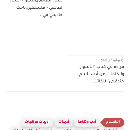
حسن العاصي,الدكتور/ حسن
العاصي - فلسطين,باحث
أكاديمي في...
يوليو 15, 2026
قراءة في كتاب "الأسوار
والكلمات عن أدب باسم
خندقجي" للكاتب...
أدب وثقافة
أديبات
أديبات عراقيات