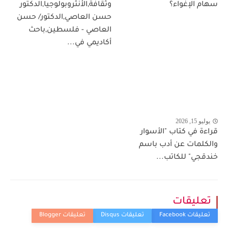
سهام الإغواء؟
وثقافة,الأنثروبولوجيا,الدكتور
حسن العاصي,الدكتور/ حسن
العاصي - فلسطين,باحث
أكاديمي في...
يوليو 15, 2026
قراءة في كتاب "الأسوار
والكلمات عن أدب باسم
خندقجي" للكاتب...
تعليقات