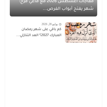
مفاجآت أغسطس 2026 مع ماغي فرح:
شهر يفتح أبواب الفرص...
يوليو 28, 2026
كم باقي على شهر رمضان
المبارك 2027؟ العد التنازلي...