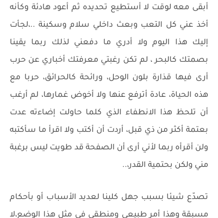
أبقى معه لوقت لا أستطيع تحديده ثم أعود هادئة وكأنه
أخذ عني كل التعب وبعث داخلي سلام وسكينة ..،لجأت
إليك هذا اليوم ولا أدري ما دفعني لذلك ربما يقينا
بصمتك كالبحر ، لم تكن رغبتي معرفتك أخباري عن حرب
أرى فيها قذارة بلون الوحل، ورائحة كالحرائق، حربا مع
هذه الحياة، عادة أترفع عنها ولا أخوض غمارها، لم أرغب
أن تلحظ هذا الانطفاء الذي كلما حاولت إضاءته عدت
بعتمة أكثر من ذي قبل، أردت أن أكتب ولا اقرأ ما سأكتبه
ولن أقرأه ربما لأني أرى أن الصفحة قد طويت ليس برغبة
مني ولكن بحتمية القدر،..
تصدّع شيئا بسبب جهل كلينا لعديد الأسباب أو بأحكام
مسبقة وهذا أمر طبيعي ومنطقي في مثل هذا الوضع،لا