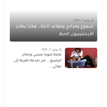
يوليو 17, 2026
شموع ومذابح ومقاعد ثابتة… هكذا يطارد
الأرجنتينيون الحظ
يوليو 17, 2026
قصة صورة ميسي ويامال
الرضيع... من صدفة القرعة إلى
نهائي...