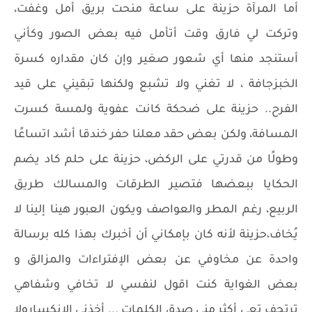
أما المرآة حزينة على ساعة منحت بريق أمل وغفت،
وتركت لي فارق وقت أتأمل فيه بعض الصور وكأني
أستنجد منها أي شعور صغير وإن كان مقداره كسرة
الخبزجافة ، لا تغني ولا تشبع ولكنها تبقيني على قيد
الفرح.. حزينة على ضحكة كانت عفوية ولمسة كسرت
المسافة، ولكن بعض حقد معلنا حفر خندقا أشد اتساعًا
وطولًا من قدرتي على الركض، حزينة على حلم كاد يضم
الحكايا ببعضها فتصير الطرقات والمسالك طريق
الربيع، رغم المطر والعواصف ويكون العبور هينا إلينا لا
يُخاف،حزينة لأنه كان بإمكاني أن أخبرك بهذا كله برسالة
واحدة عن مخاوفي عن بعض الإفتراءات والمزالق و
بعض الغواية كنت اقول لنفسي لا تخافي وشفاهي
ترتجف تعي أكثر مني صدق الكلمات ... أخذني الانكسارولا