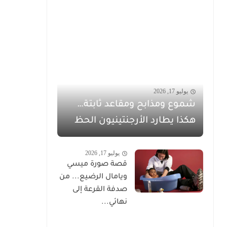
يوليو 17, 2026
شموع ومذابح ومقاعد ثابتة…
هكذا يطارد الأرجنتينيون الحظ
يوليو 17, 2026
قصة صورة ميسي
ويامال الرضيع... من
صدفة القرعة إلى
نهائي...