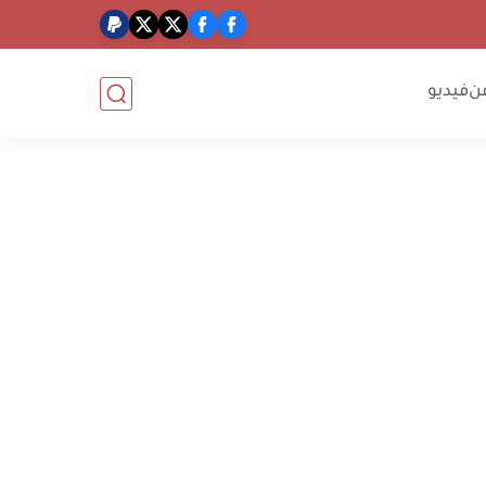
ن
فيديو