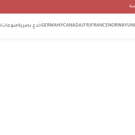
ية
UN
NORWAY
FRANCE
CANADA(FR)
GERMANY
خدع بصرية
منوعات
ف