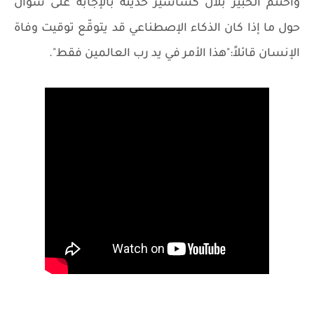
واختتم الخبير بلال كساسير حديثه بالإجابة على سؤال
حول ما إذا كان الذكاء الإصطناعي قد يتوقّع توقيت وفاة
الإنسان قائلاً:"هذا الأمر في يد رب العالمين فقط".