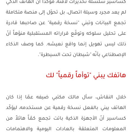
كساسير سلسلة تحذيرات لافتة، مؤكداً أنّ الهاتف الذكي
لم يعد مجرد وسيلة اتصال، بل تحوّل إلى منصة متكاملة
تجمع البيانات وتبني "نسخة رقمية" عن صاحبها قادرة
على تحليل سلوكه وتوقّع قراراته المستقبلية منوّهاً أنّ
ذلك ليس تهويل إنما واقع نعيشه. كما وصف الذكاء
الإصطناعي بأنّه "شيطان تحت السيطرة".
هاتفك يبني "توأماً رقمياً" لك
خلال النقاش، سأل مالك مكتبي ضيفه عمّا إذا كان
الهاتف يبني بالفعل نسخة رقمية عن مستخدمه، ليؤكّد
كساسير أنّ الأجهزة الذكية باتت تجمع كمّاً هائلاً من
المعلومات المتعلقة بالعادات اليومية والاهتمامات