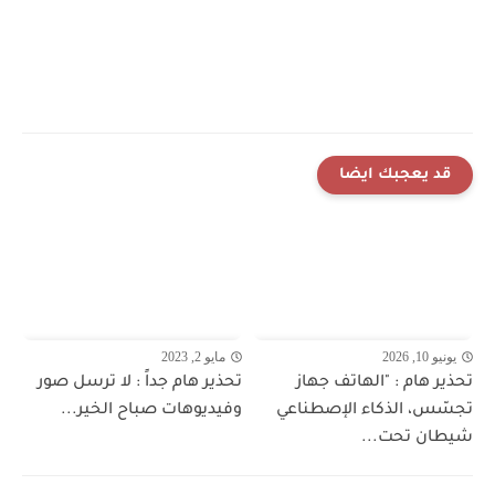
قد يعجبك ايضا
يونيو 10, 2026
مايو 2, 2023
تحذير هام : "الهاتف جهاز
تحذير هام جداً : لا ترسل صور
تجسّس، الذكاء الإصطناعي
وفيديوهات صباح الخير...
شيطان تحت...