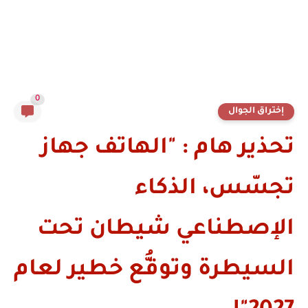
0
إختراق الجوال
تحذير هام : "الهاتف جهاز
تجسّس، الذكاء
الإصطناعي شيطان تحت
السيطرة وتوقُّع خطير لعام