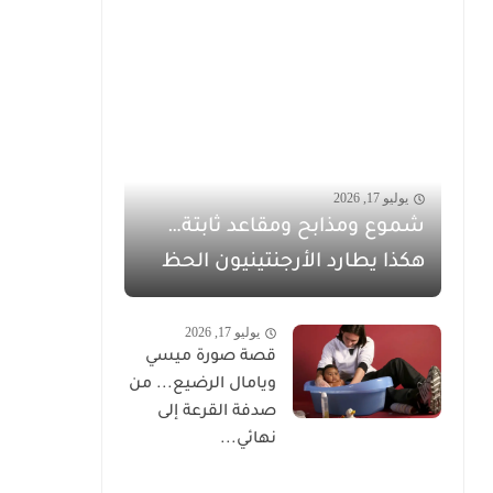
يوليو 17, 2026
شموع ومذابح ومقاعد ثابتة…
هكذا يطارد الأرجنتينيون الحظ
يوليو 17, 2026
قصة صورة ميسي
ويامال الرضيع... من
صدفة القرعة إلى
نهائي...