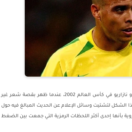
أشهر مثال على ذلك ما حدث مع البرازيلي رونالدو نازاريو في كأس العالم 2002، عندما ظهر بقصة شعر غير
د هذا الشكل لتشتيت وسائل الإعلام عن الحديث المبالغ فيه حول
روية بأنها إحدى أكثر اللحظات الرمزية التي جمعت بين الضغط