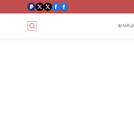
ن
فيديو