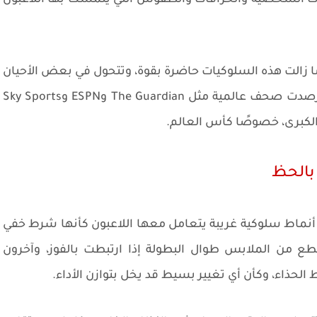
دات الشخصية والخرافات والطقوس التي يتمسك بها اللاعبون
، ما زالت هذه السلوكيات حاضرة بقوة، وتتحول في بعض الأحيان
إلى عنصر نفسي مؤثر داخل غرف الملابس. وقد رصدت صحف عالمية مثل The Guardian وESPN وSky Sports
ت الكبرى، خصوصًا كأس العالم.
 بالحظ
 أنماط سلوكية غريبة يتعامل معها اللاعبون كأنها شرط خفي
ع من الملابس طوال البطولة إذا ارتبطت بالفوز، وآخرون
الحذاء، وكأن أي تغيير بسيط قد يخل بتوازن الأداء.