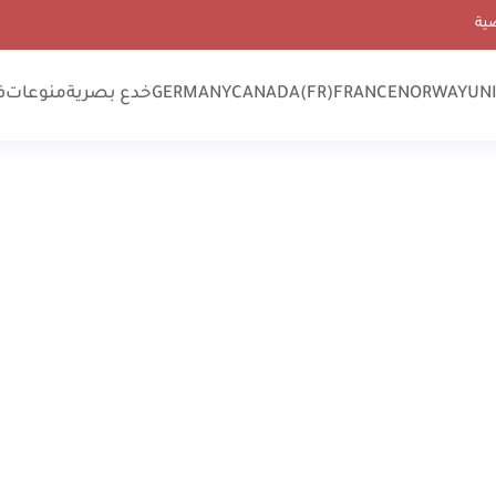
ية
UN
NORWAY
FRANCE
CANADA(FR)
GERMANY
خدع بصرية
منوعات
ف