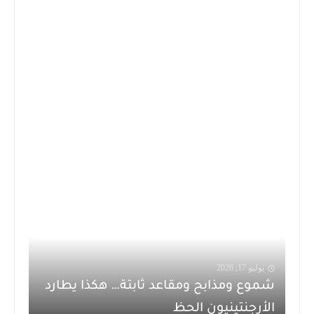
يوليو 17, 2026
شموع ومذابح ومقاعد ثابتة… هكذا يطارد
الأرجنتينيون الحظ