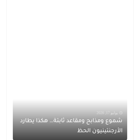
يوليو 17, 2026
شموع ومذابح ومقاعد ثابتة… هكذا يطارد
الأرجنتينيون الحظ