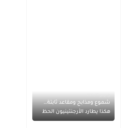
يوليو 17, 2026
شموع ومذابح ومقاعد ثابتة…
هكذا يطارد الأرجنتينيون الحظ