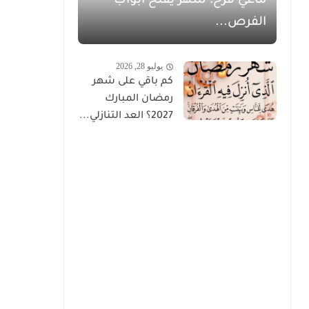
ماغي فرح: شهر يفتح أبواب
الفرص...
يوليو 28, 2026
كم باقي على شهر
رمضان المبارك
2027؟ العد التنازلي...