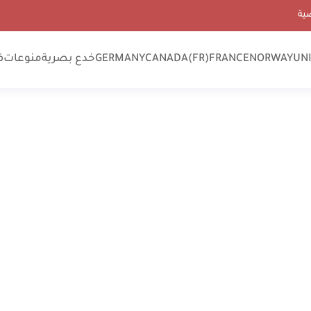
ية
UN
NORWAY
FRANCE
CANADA(FR)
GERMANY
خدع بصرية
منوعات
ف