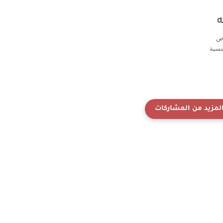
ه
اض
نسية