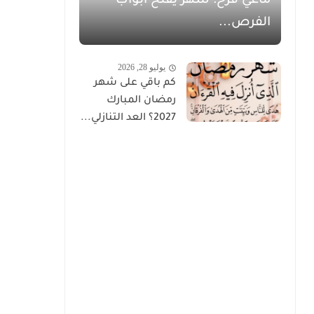
ماغي فرح: شهر يفتح أبواب
الفرص...
يوليو 28, 2026
كم باقي على شهر
رمضان المبارك
2027؟ العد التنازلي...