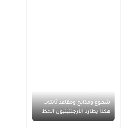
يوليو 17, 2026
شموع ومذابح ومقاعد ثابتة…
هكذا يطارد الأرجنتينيون الحظ