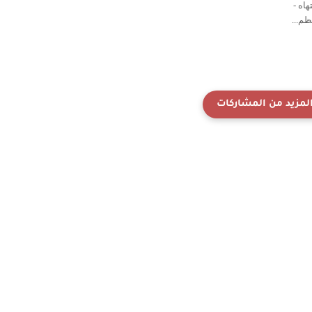
اه -
ظم...