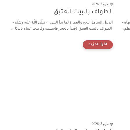
مايو 5, 2026
الطواف بالبيت العتيق
اه -
الدليل الشامل للحج والعمرة لما بدأ النبي «صَلَّى اللَّهُ عَلَيهِ وَسَلَّم»
ظم...
الطواف بالبيت العتيق (فبدأ بالحجر فاستلمه وفاضت عيناه بالبكاء...
مايو 5, 2026