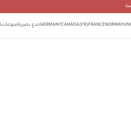
ية
UN
NORWAY
FRANCE
CANADA(FR)
GERMANY
خدع بصرية
منوعات
ف