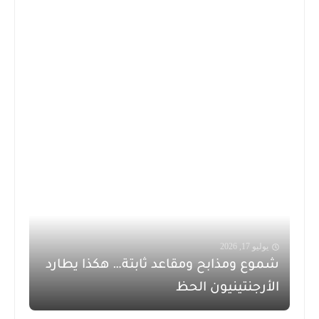
يوليو 17, 2026
شموع ومذابح ومقاعد ثابتة… هكذا يطارد
الأرجنتينيون الحظ