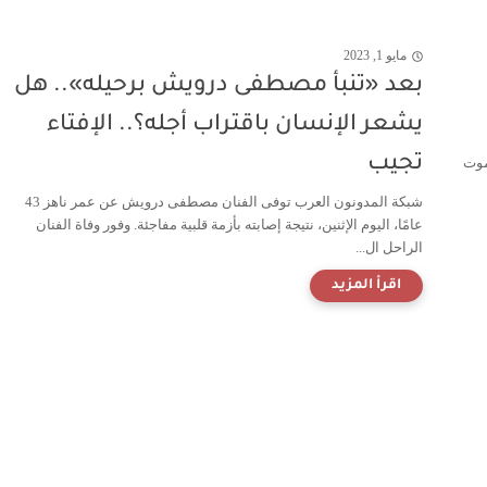
مايو 1, 2023
بعد «تنبأ مصطفى درويش برحيله».. هل
يشعر الإنسان باقتراب أجله؟.. الإفتاء
تجيب
موت
شبكة المدونون العرب توفى الفنان مصطفى درويش عن عمر ناهز 43
عامًا، اليوم الإثنين، نتيجة إصابته بأزمة قلبية مفاجئة. وفور وفاة الفنان
الراحل ال...