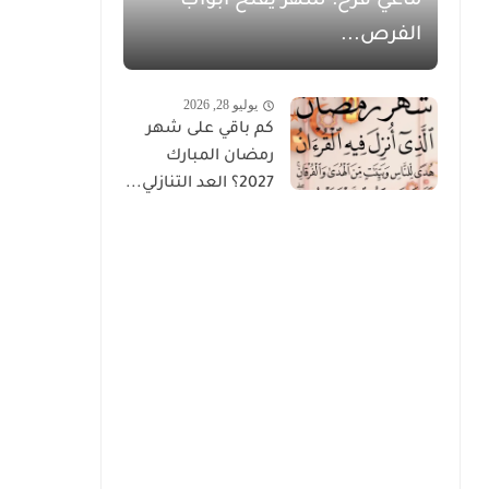
ماغي فرح: شهر يفتح أبواب
الفرص...
يوليو 28, 2026
كم باقي على شهر
رمضان المبارك
2027؟ العد التنازلي...