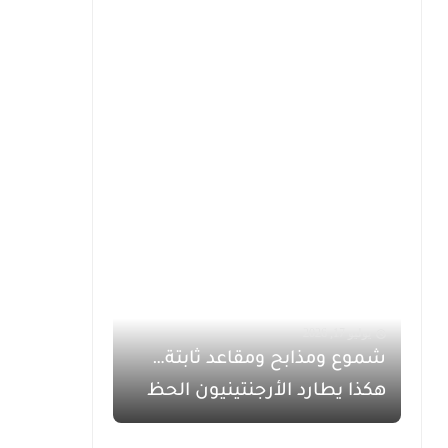
يوليو 17, 2026
شموع ومذابح ومقاعد ثابتة…
هكذا يطارد الأرجنتينيون الحظ