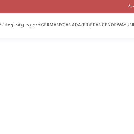
ية
UN
NORWAY
FRANCE
CANADA(FR)
GERMANY
خدع بصرية
منوعات
ف