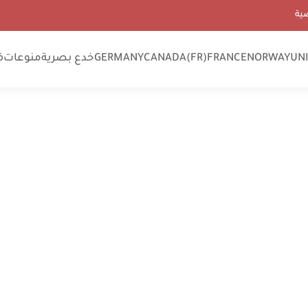
ية
UN
NORWAY
FRANCE
CANADA(FR)
GERMANY
خدع بصرية
منوعات
ف