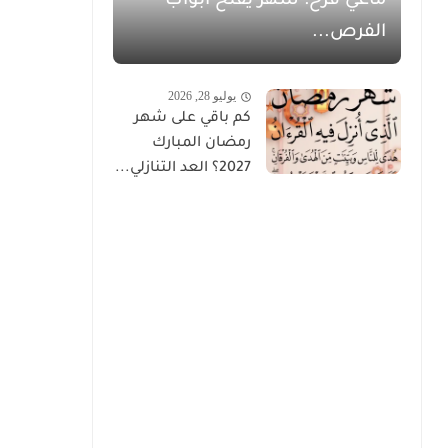
ماغي فرح: شهر يفتح أبواب
الفرص...
يوليو 28, 2026
كم باقي على شهر
رمضان المبارك
2027؟ العد التنازلي...