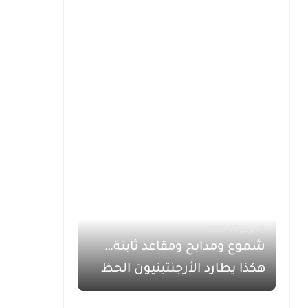
يوليو 17, 2026
شموع ومذابح ومقاعد ثابتة…
هكذا يطارد الأرجنتينيون الحظ