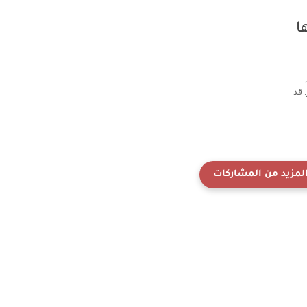
ا
 قد