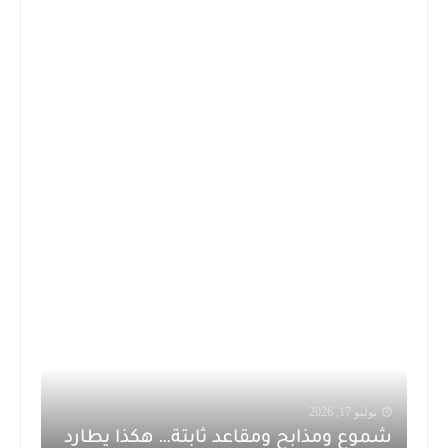
يوليو 17, 2026
شموع ومذابح ومقاعد ثابتة… هكذا يطارد