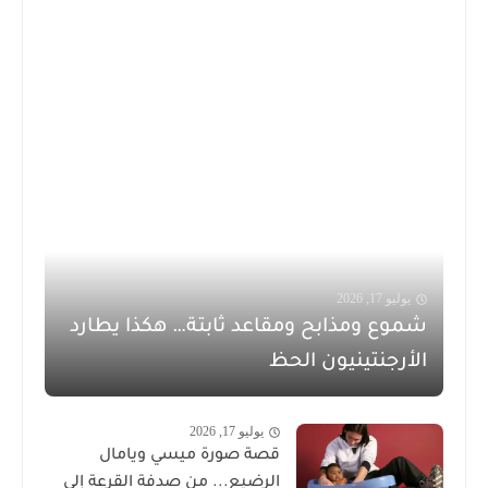
 17, 2026
ع ومذابح ومقاعد ثابتة… هكذا يطارد
رجنتينيون الحظ
يوليو 17, 2026
قصة صورة ميسي ويامال
الرضيع... من صدفة القرعة إلى