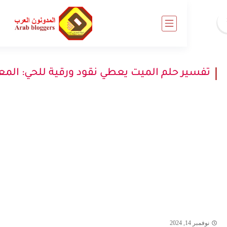
 حلم الميت يعطي نقود ورقية للحي: المعنى العام