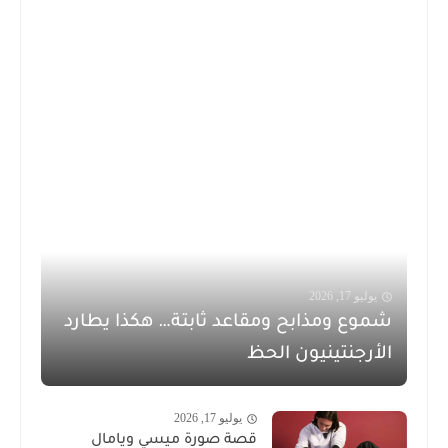
يوليو 17, 2026
شموع ومذابح ومقاعد ثابتة… هكذا يطارد
الأرجنتينيون الحظ
يوليو 17, 2026
قصة صورة ميسي ويامال