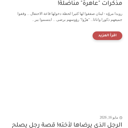
مذكرات "عاهرة" مناضلة!
رويدا مروّه - لبنان صفقوا لها كثيرا لحظة دخولها قاعة الاحتفال ... وقفوا
جميعهم ذكورا واناثا... "هزّوا" رؤوسهم برضى ... ابتسموا ببر...
مايو 16, 2026
الرجل الذي يرضاها لأخته! قصة رجل يصلح