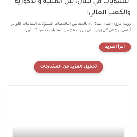
النسويات في لبنان: بين المثلية والذكورية
والكعب العالي!
رويدا مروّه - لبنان لماذا 80 بالمئة من الناشطات النسوّيات اللبنانيات اللواتي
ألتقي بهنّ في كل زيارة الى بيروت هنّ من المثليات جنسيا!؟... أين...