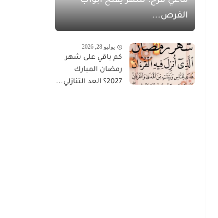
ماغي فرح: شهر يفتح أبواب
الفرص...
يوليو 28, 2026
كم باقي على شهر
رمضان المبارك
2027؟ العد التنازلي...