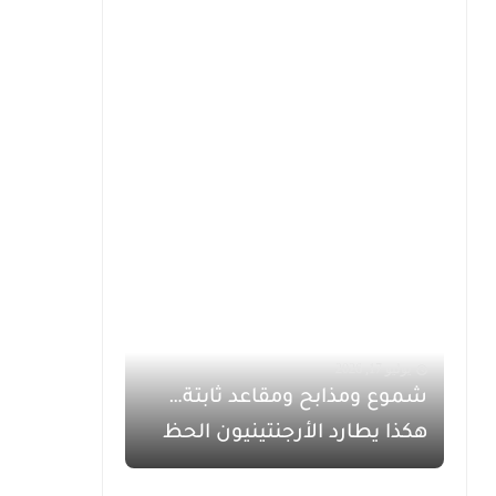
يوليو 17, 2026
شموع ومذابح ومقاعد ثابتة…
هكذا يطارد الأرجنتينيون الحظ