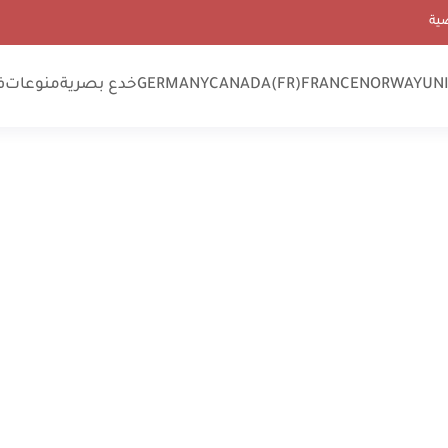
ية
UN
NORWAY
FRANCE
CANADA(FR)
GERMANY
خدع بصرية
منوعات
ف