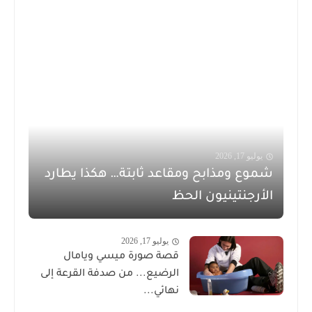
يوليو 17, 2026
شموع ومذابح ومقاعد ثابتة… هكذا يطارد
الأرجنتينيون الحظ
يوليو 17, 2026
قصة صورة ميسي ويامال
الرضيع... من صدفة القرعة إلى
نهائي...