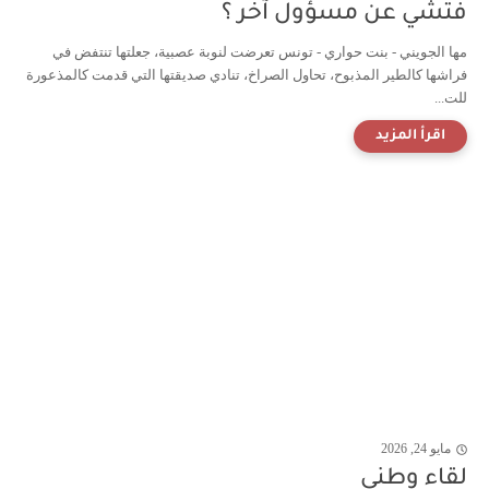
فتشي عن مسؤول آخر ؟
مها الجويني - بنت حواري - تونس تعرضت لنوبة عصبية، جعلتها تنتفض في
فراشها كالطير المذبوح، تحاول الصراخ، تنادي صديقتها التي قدمت كالمذعورة
للت...
مايو 24, 2026
لقاء وطني