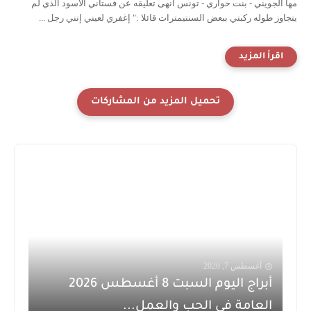
مها الجويني - بنت حواري - تونس أنهى تعليقه عن فستاني الأسود الذي لم
يتجاوز طوله ركبتي ببعض السنتيمترات قائلا :" إغفري لعيني إنني رجل ...
أغسطس 7, 2026
أبراج اليوم السبت 8 أغسطس 2026
العامة في الحب والعمل...