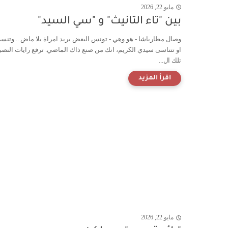
مايو 22, 2026
بين "تاء التانيث" و "سي السيد"
وصال مطارباشا - هو وهي - تونس البعض يريد امراة بلا ماض ...وتنسى
او تتناسى سيدي الكريم، انك من صنع ذاك الماضي. ترفع رايات النصر 
تلك ال...
مايو 22, 2026