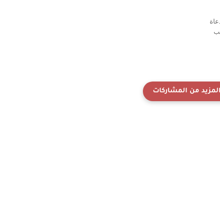
عاة
لب