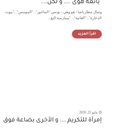
"بائعة هوى"... و لكن...
وصال مطارباشا - هو وهي - تونس "الماخور"..."المومس"..."بيوت
الدعارة"..."الغانية"... "ممارسة البغ...
مايو 22, 2026
إمرأَة للتكريم ... و الأخرى بضاعة فوق