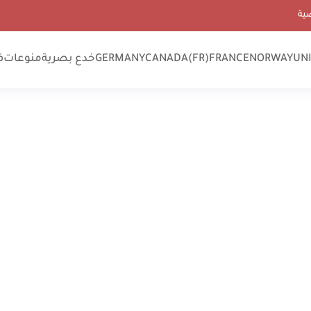
ية
UN
NORWAY
FRANCE
CANADA(FR)
GERMANY
خدع بصرية
منوعات
ف