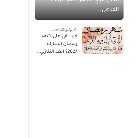
ماغي فرح: شهر يفتح أبواب
الفرص...
يوليو 28, 2026
كم باقي على شهر
رمضان المبارك
2027؟ العد التنازلي...