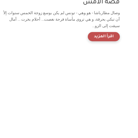
قصة الأمس
وصال مطارباشا - هو وهي - تونس لم يكن بوسع زوجة الخمس سنوات إلأ
أن تبكي بحرقة، و هي تروى مأساة فرحة نغصت... أحلام بخرت ... أمال
سيقت إلى الزو...