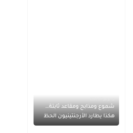
يوليو 17, 2026
شموع ومذابح ومقاعد ثابتة…
هكذا يطارد الأرجنتينيون الحظ