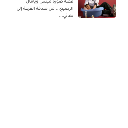
قصة صورة ميسي ويامال
الرضيع... من صدفة القرعة إلى
نهائي...