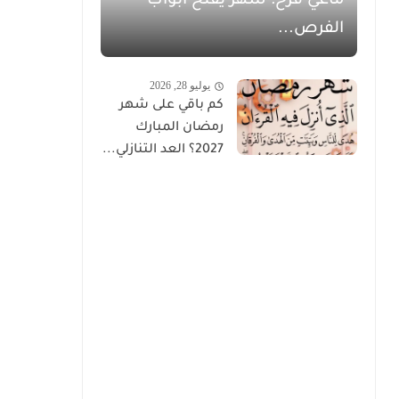
ماغي فرح: شهر يفتح أبواب
الفرص...
يوليو 28, 2026
كم باقي على شهر
رمضان المبارك
2027؟ العد التنازلي...