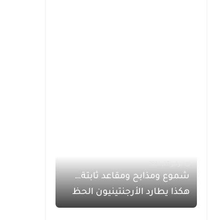
يوليو 17, 2026
شموع ومذابح ومقاعد ثابتة…
هكذا يطارد الأرجنتينيون الحظ