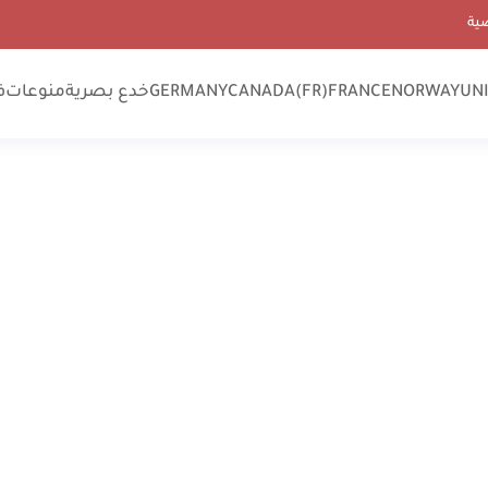
ية
UN
NORWAY
FRANCE
CANADA(FR)
GERMANY
خدع بصرية
منوعات
ف