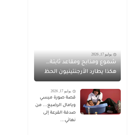
يوليو 17, 2026
شموع ومذابح ومقاعد ثابتة…
هكذا يطارد الأرجنتينيون الحظ
يوليو 17, 2026
قصة صورة ميسي
ويامال الرضيع... من
صدفة القرعة إلى
نهائي...