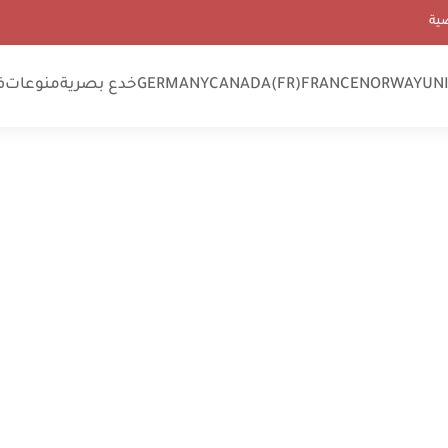
ية
UN
NORWAY
FRANCE
CANADA(FR)
GERMANY
خدع بصرية
منوعات
ف