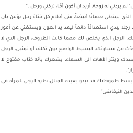
 يردني له زوجة، أريد ان أكون أمًا، تركني ورحل ."
ذي يمتطي حصانًا أبيضاً، فتى أحلام كل فتاة رجل يؤمن بأن
جلا يبدي استعدادًاً دائماً ليمد يد العون ويستغني عن أمور
ك، الرجل الذي يخلص لك مهما كانت الظروف، الرجل الذي لا
ّث عن مساوئك، البسيط الواضح دون تكلف أو تمثيل، الرجل
ك وينثر الأهات الى السماء، يشعرك بأنه كتاب مفتوح لا
".
بسط طموحاتك قد تبدو بعيدة المنال،نظرة الرجل للمرأة في
ين التيفاشى"