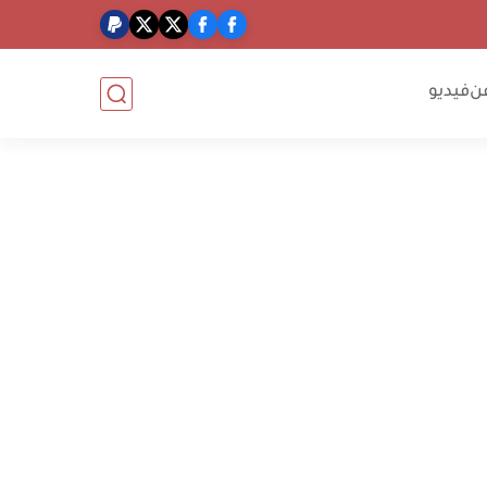
ن
فيديو