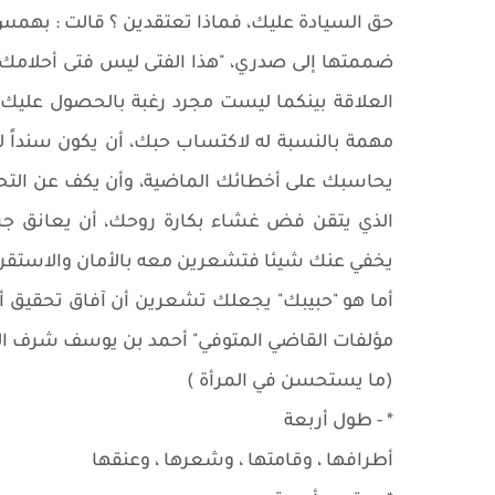
حق السيادة عليك، فماذا تعتقدين ؟ قالت : بهمس" لم
ضممتها إلى صدري، "هذا الفتى ليس فتى أحلامك ال
العلاقة بينكما ليست مجرد رغبة بالحصول عليك، ر
مهمة بالنسبة له لاكتساب حبك، أن يكون سنداً ل
يحاسبك على أخطائك الماضية، وأن يكف عن التحد
الذي يتقن فض غشاء بكارة روحك، أن يعانق جسد
يخفي عنك شيئا فتشعرين معه بالأمان والاستقرار
أما هو "حبيبك" يجعلك تشعرين أن آفاق تحقيق أ
مؤلفات القاضي المتوفي" أحمد بن يوسف شرف الد
(ما يستحسن في المرأة )
* - طول أربعة
أطرافها ، وقامتها ، وشعرها ، وعنقها