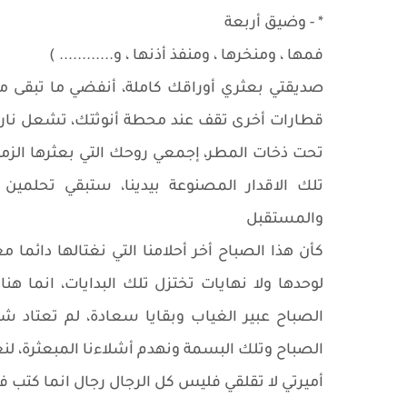
* - وضيق أربعة
فمها ، ومنخرها ، ومنفذ أذنها ، و............ )
صديقتي بعثري أوراقك كاملة، أنفضي ما تبقى من 
قطارات أخرى تقف عند محطة أنوثتك، تشعل نار له
تحت ذخات المطر، إجمعي روحك التي بعثرها الزمن
تلك الاقدار المصنوعة بيدينا، ستبقي تحلمين
والمستقبل
كأن هذا الصباح أخر أحلامنا التي نغتالها دائما م
لوحدها ولا نهايات تختزل تلك البدايات، انما هنا
الصباح عبير الغياب وبقايا سعادة، لم تعتاد شفا
الصباح وتلك البسمة ونهدم أشلاءنا المبعثرة، لنع
أميرتي لا تقلقي فليس كل الرجال رجال انما كتب في