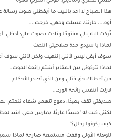
تعتلي ظهري وتناديني: قومي اشربي قهوة
هذا الصباح لا احد بالبيت ما أيقظني صوت رسالة 
أوه.... جارتنا، غسلت وجهي، خرجت....
تَركت الباب لي مفتوحًا ونادت بصوت عالِ: أدخلي، أ
لماذا يا سيدي مدة صلاحيتي انتهت
سوف أبقى ليس لأنني إنتهيت ولكن لأنني سوف أ
لماذا تتركوني بين المقابر أشتم رائحة الموت..
من أعطاك حق قتلي ومن الذي أصدر الأحكام..
لازلت أتنفس رائحة الورد...
صديقتي تقف بعيدًا، دموع تنهمر، شفاه تتمتم: نعم 
لكنني كنت له "جسدًا عاريًا، يمارس معي أشد لحظ
كيف يكونوا رجال؟"
للوهلة الأولى وقفت مستمعة صارخة لماذا سمي