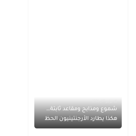
يوليو 17, 2026
شموع ومذابح ومقاعد ثابتة…
هكذا يطارد الأرجنتينيون الحظ