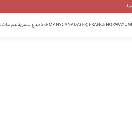
ية
UN
NORWAY
FRANCE
CANADA(FR)
GERMANY
خدع بصرية
منوعات
ف