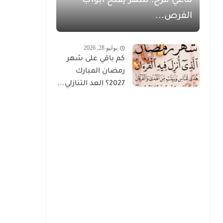
ماغي فرح: شهر يفتح أبواب
الفرص...
يوليو 28, 2026
كم باقي على شهر
رمضان المبارك
2027؟ العد التنازلي...