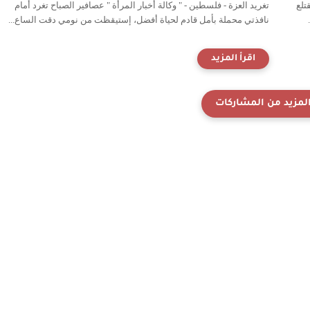
تلع
تغريد العزة - فلسطين - " وكالة أخبار المرأة " عصافير الصباح تغرد أمام
نافذتي محملة بأمل قادم لحياة أفضل، إستيقظت من نومي دقت الساع...