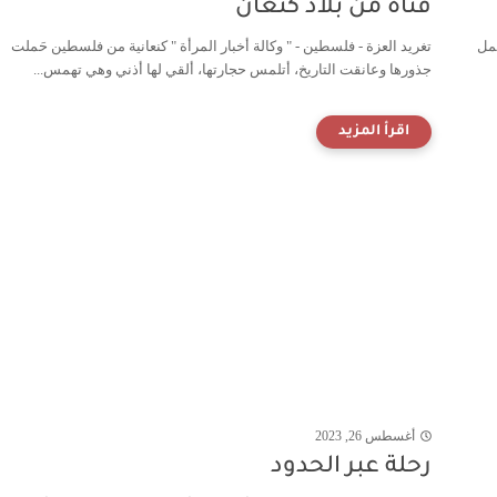
فتاة من بلاد كنعان
عمل
تغريد العزة - فلسطين - " وكالة أخبار المرأة " كنعانية من فلسطين حَملت
جذورها وعانقت التاريخ، أتلمس حجارتها، ألقي لها أذني وهي تهمس...
أغسطس 26, 2023
رحلة عبر الحدود