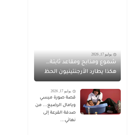
يوليو 17, 2026
شموع ومذابح ومقاعد ثابتة…
هكذا يطارد الأرجنتينيون الحظ
يوليو 17, 2026
قصة صورة ميسي
ويامال الرضيع... من
صدفة القرعة إلى
نهائي...