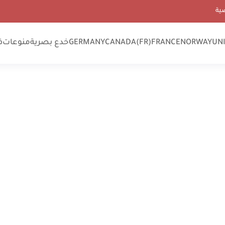
ية
UN
NORWAY
FRANCE
CANADA(FR)
GERMANY
خدع بصرية
منوعات
ف