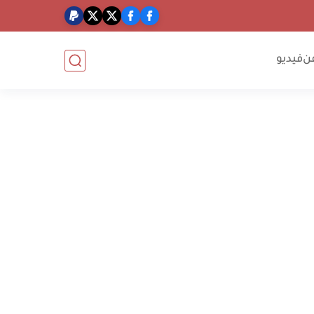
ن
فيديو