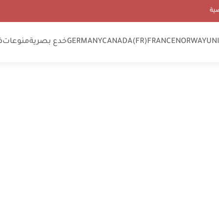
ية
UN
NORWAY
FRANCE
CANADA(FR)
GERMANY
خدع بصرية
منوعات
ف