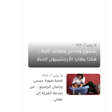
يوليو 17, 2026
شموع ومذابح ومقاعد ثابتة…
هكذا يطارد الأرجنتينيون الحظ
يوليو 17, 2026
قصة صورة ميسي
ويامال الرضيع... من
صدفة القرعة إلى
نهائي...