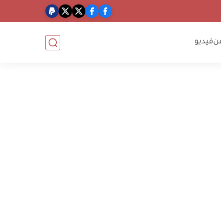
ن
فيديو