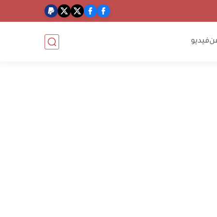
ن
فيديو