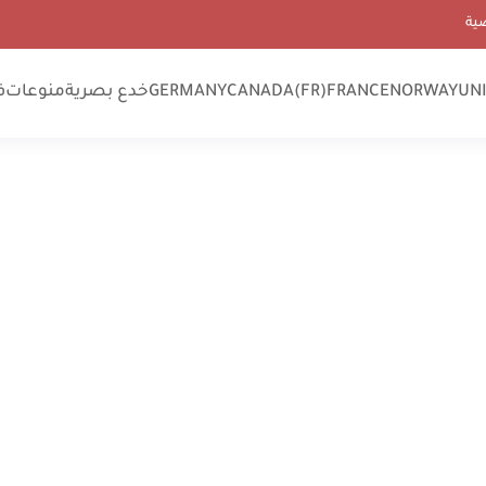
ية
UN
NORWAY
FRANCE
CANADA(FR)
GERMANY
خدع بصرية
منوعات
ف