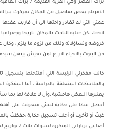
براك القصر وهي القرية القديمة / براك العافية 
الاقرباء بعض تفاصيل عن المكان تمركزت ببراك ا
عمتي التي لم تغادر واحتها الى أن قاربت عقدها
لاحقا، لكن عناية الباحث بالمكان تاريخا وجغرافي
فروضه وتساؤلاته وذلك من لزوم ما يلزم ، وكان ع
من البيوت بالاحياء الاربع لمن تعيش بينهن سيدة 
كانت مفكرتي الرئيسة التي أفتتحتها بتسجيل تاري
والملاحظات المتعلقة بالدراسة ، أما المفكرة 
يعتبرها البعض هامشية ،وأن لا علاقة لها بما سأو
أحصل منها على حكاية لبحثي فتعرفت على أه
غبتُ أو تأخرت أو أجلت تسجيل حكاية ،حفظتُ بالم
أصابني بزياراتي المتكررة لسنوات ثلاث !، تواريخ