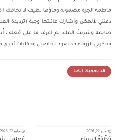
فاطمة الجرة مضمونة وماؤها نظيف لا تخافك ! فج
دعتني لأنهض وأشارك عائلتها وجبة (ترديدة العش
صايمه وشرِبتْ الماء، لم أعرف ما علي فعله ، أ
مفكرتي الزرقاء قد نعود لتفاصيل وحكايات أخرى م
قد يعجبك ايضا
مايو 22, 2026
مايو 22, 2026
حُظّوَةُ النساء
مُعلمتي شق