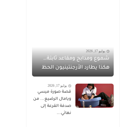
يوليو 17, 2026
شموع ومذابح ومقاعد ثابتة…
هكذا يطارد الأرجنتينيون الحظ
يوليو 17, 2026
قصة صورة ميسي
ويامال الرضيع... من
صدفة القرعة إلى
نهائي...