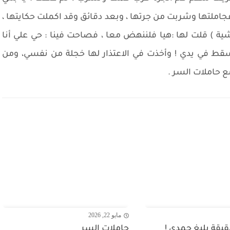
املتها وشربت من جرتها ، وبعد دقائق وقد اكملت حكايتها ،
ية ) قلت لها :هيا فلننهض معا ، فصاحت فينا : حي علي أنا
ُسقط في يدي ! وأخذت في الاعتذار لها خجلة من نفسي، ومن
ع حاملات السر .
مايو 22, 2026
يقة بليغ حمدي !
حاملات السر