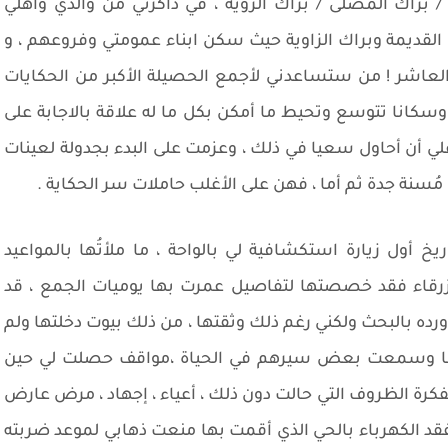
/ براك المصلى / براك الزوية ، في ذاكرتي من والدي وأهلي
لقديمة وبراك الزاوية حيث سكن ابناء عمومتي وفروعهم ، و
 العاشر ! من ستساعدني لأجمع الحصيلة الأكبر من الحكايات
ا وسكانا تتوسع وتحيط ما أمكن بكل ما له علاقة بالاجابة على
لي أن أحاول سعيا في ذلك ، وعزمت على البدء بجدولة لعينات
مُسنة جدة ثم أما ، فهن على الأغلب حاملات سر الحكاية .
خ أول زيارة استكشافية لي بالواحة ، ما ملأتُها بالمواعيد
الزرقاء فقد خصصتها لتفاصيل عمرت بها يوميات الجمع ، قد
رده بالبحث ولكني رغم ذلك وثقتها ، من ذلك بيوت دخلتها ولم
لها وسمعت بعض سيرهم في الحياة ،مواقف حصلت لي حين
فكرة الظروف التي حالت دون ذلك ، أعياء ، إجهاد ، مرض عارض
 لفقد الكهرباء بالحي الذي أقمت بها منعت ذهابي لموعد ضربته