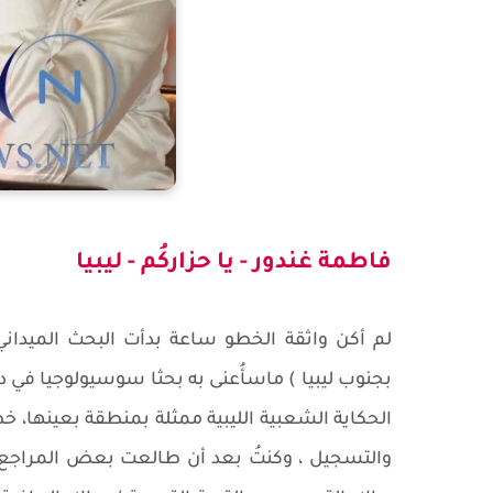
فاطمة غندور - يا حزاركُم - ليبيا
لم أكن واثقة الخطو ساعة بدأت البحث الميدان
بجنوب ليبيا ) ماسأُعنى به بحثا سوسيولوجيا في د
والتسجيل ، وكنتُ بعد أن طالعت بعض المراجع أعت