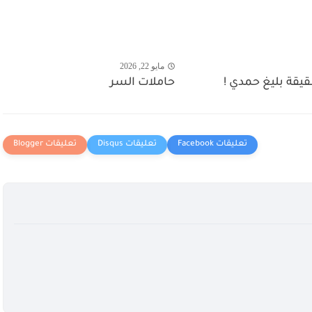
مايو 22, 2026
يقة بليغ حمدي !
حاملات السر