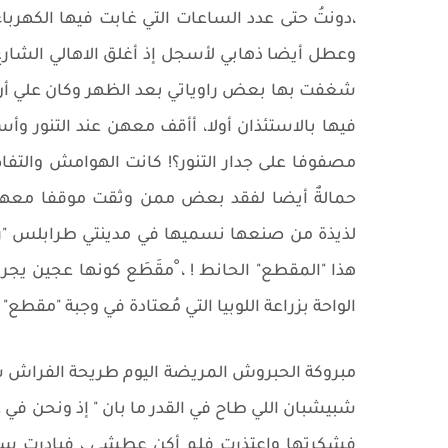
،دونتُ حتى عدد الساعات التي غابت فيها الكهرباء
وعطل أيضا ذهابي لأسجل إذ أغلق الاهالي الشارع 
شغفت بها بعض راوياتي بعد الظهر وكان علي أن 
فيها بالاستئذان أولا، أأقف معهن عند التنور و
مصفوفا على جدار التنور؟! كانت الهوامش والتفاصي
حمالةٌ أيضا لفقد بعض ممن وثقت موقفا معهن 
لذيذة من صنعها نسميها في مدينتي طرابلس "رشدة
هذا "المقطع" الحانط ! ، ْمقَطَع كونها عجين ي
الواحة بزراعة اللوبيا التي مُعتادة في وجبة "مقطع" 
مبروكة الحبروش المريضة اليوم طريحة الفراش شفا
شبيشبان اللي طاح في القدر ما بان " إذ ونحن في 
فشكرتها واعتذرت فلم أكن عطشى ، فبادرت سريع