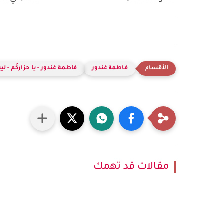
فاطمة غندور
فاطمة غندور - يا حزاركُم - ليب
مقالات قد تهمك