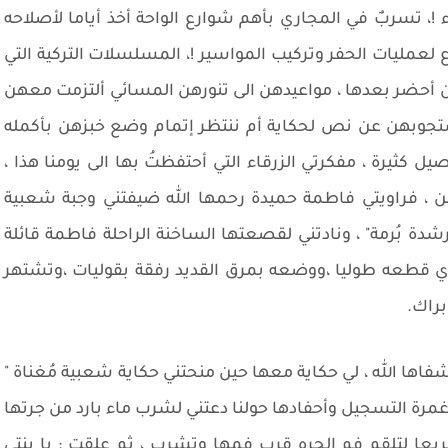
 !، تسربٌ في المجاري بأهم شوارع الواحة أخذ أياما لأصلاحه
لعمليات الحفر وتركيب المواسير !، المسلسلات التركية التي
أحضر بعدها ، مواعيدهن الى تنورهن المسائي ألتزمت معهن
أستجوبهن عن نص لحكاية أم ننتظر إتمام وضع خبزهن بأكمله
ل كثيرة ، مفكرتي الزرقاء التي أحتفظتُ بها الى يومنا هذا ،
، فراويتي فاطمة حميدة رحمها الله ضيفتني وجبة شعبية
 بُرمة" ، ونادتني لقصعتها الساخنة الراحلة فاطمة قائلة
جري قطعه طوليا ،ووضعه بمرق القديد رفقة بقوليات ،وتشتهر
براك.
ها الله ، لي حكاية معها حين منحتني حكاية شعبية مُغناة "
غمرة التسجيل وأحفادها حولنا دعتني لشرب ماء بارد من جرتها
ا لتلقم فم الجره قرب فمها وتشرب ، ثم علقت : يا بنتي