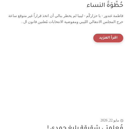
حُظّوَةُ النساء
فاطمة غندور - يا حزاركُم - ليبيا لم يخطر ببالي أن اتخذ قراراً غير متوقع ساعة
خرج المجلس الانتقالي الليبي ومفوضية الانتخابات مُعلنين قانون ال...
مايو 22, 2026
مُعلمتي شقيقة بليغ حمدي !