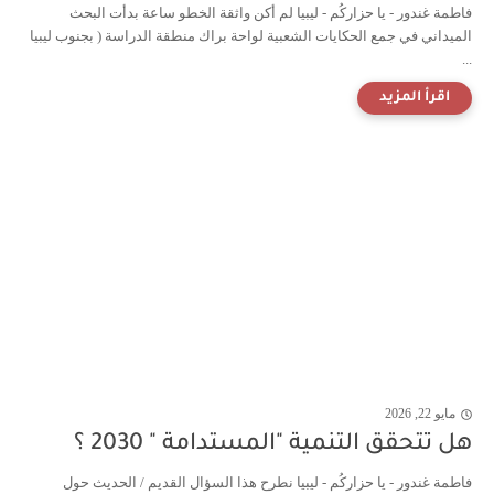
فاطمة غندور - يا حزاركُم - ليبيا لم أكن واثقة الخطو ساعة بدأت البحث
الميداني في جمع الحكايات الشعبية لواحة براك منطقة الدراسة ( بجنوب ليبيا
...
مايو 22, 2026
هل تتحقق التنمية "المستدامة " 2030 ؟
فاطمة غندور - يا حزاركُم - ليبيا نطرح هذا السؤال القديم / الحديث حول