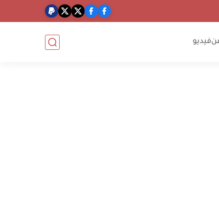
ن
فيديو