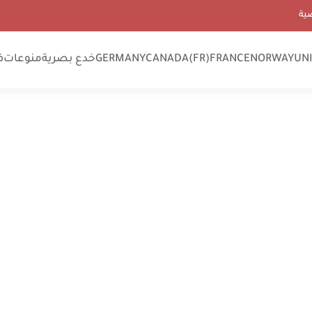
ية
UN
NORWAY
FRANCE
CANADA(FR)
GERMANY
خدع بصرية
منوعات
ف