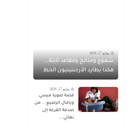
يوليو 17, 2026
شموع ومذابح ومقاعد ثابتة…
هكذا يطارد الأرجنتينيون الحظ
يوليو 17, 2026
قصة صورة ميسي
ويامال الرضيع... من
صدفة القرعة إلى
نهائي...