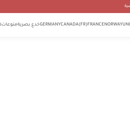
ية
UN
NORWAY
FRANCE
CANADA(FR)
GERMANY
خدع بصرية
منوعات
ف