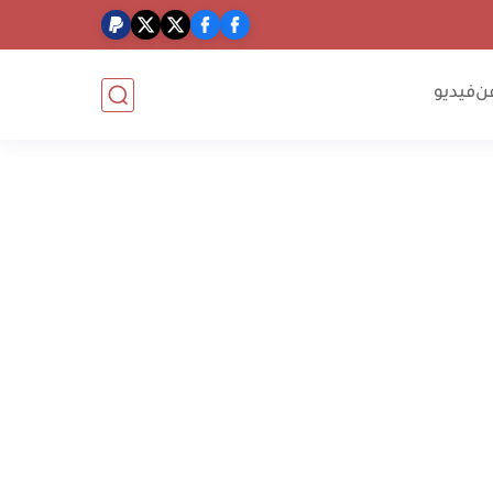
ن
فيديو