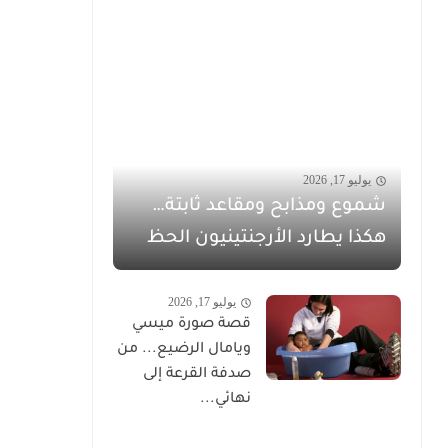
يوليو 17, 2026
شموع ومذابح ومقاعد ثابتة…
هكذا يطارد الأرجنتينيون الحظ
يوليو 17, 2026
قصة صورة ميسي
ويامال الرضيع... من
صدفة القرعة إلى
نهائي...