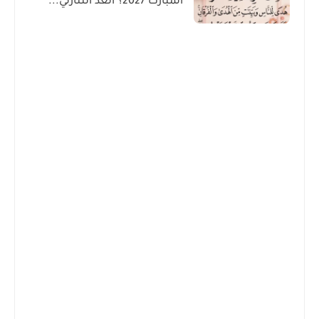
المبارك 2027؟ العد التنازلي...