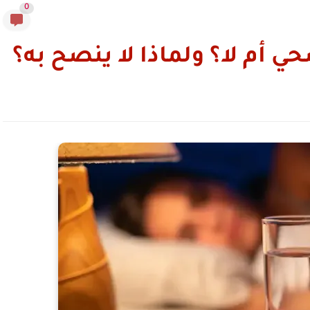
0
 أم لا؟ ولماذا لا ينصح به؟