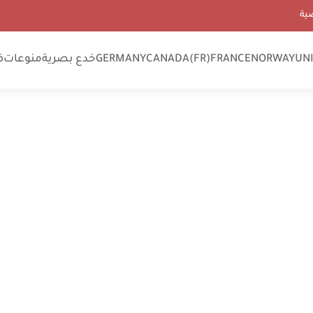
ية
UN
NORWAY
FRANCE
CANADA(FR)
GERMANY
خدع بصرية
منوعات
ف