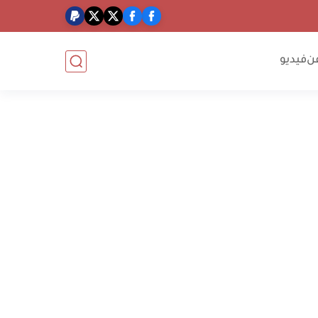
ن
فيديو