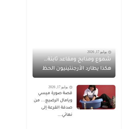
يوليو 17, 2026
شموع ومذابح ومقاعد ثابتة…
هكذا يطارد الأرجنتينيون الحظ
يوليو 17, 2026
قصة صورة ميسي
ويامال الرضيع... من
صدفة القرعة إلى
نهائي...