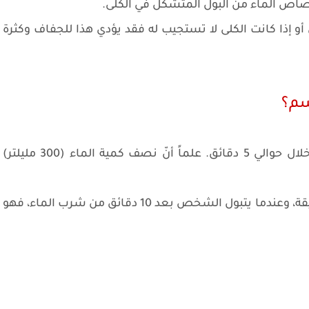
أو إذا كانت الكلى لا تستجيب له فقد يؤدي هذا للجفاف وكثرة
سم؟
يبدأ الجسم بامتصاص الماء ويصل بلازما الدمّ خلال حوالي 5 دقائق. علماً أنّ نصف كمية الماء (300 مليلتر)
يتمّ امتصاص كمية الماء بالكامل خلال 75-120 دقيقة، وعندما يتبول الشخص بعد 10 دقائق من شرب الماء، فهو