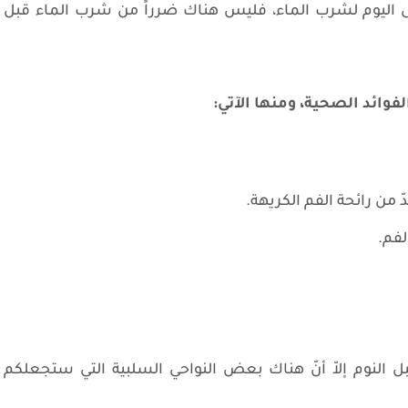
إنقاص الوزن: أفضل 3 أوقات فى اليوم لشرب الماء، فليس هناك ضرراً من شرب الماء قبل
لفوائد الصحية، ومنها الآتي:
ّ من رائحة الفم الكريهة.
لفم.
ل النوم إلاّ أنّ هناك بعض النواحي السلبية التي ستجعلكم