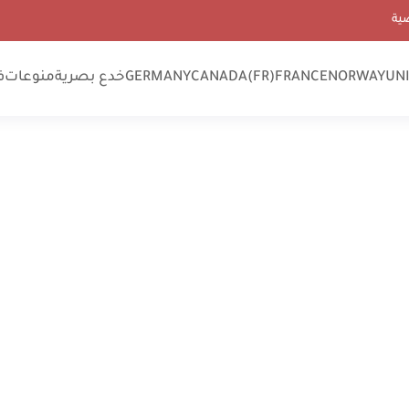
ية
UN
NORWAY
FRANCE
CANADA(FR)
GERMANY
خدع بصرية
منوعات
ف