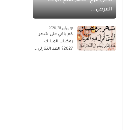
ماغي فرح: شهر يفتح أبواب
الفرص...
يوليو 28, 2026
كم باقي على شهر
رمضان المبارك
2027؟ العد التنازلي...