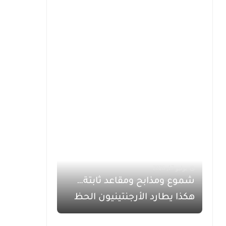
يوليو 17, 2026
شموع ومذابح ومقاعد ثابتة…
هكذا يطارد الأرجنتينيون الحظ