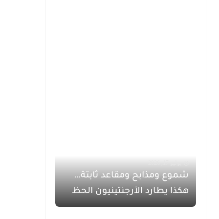
يوليو 17, 2026
شموع ومذابح ومقاعد ثابتة…
هكذا يطارد الأرجنتينيون الحظ