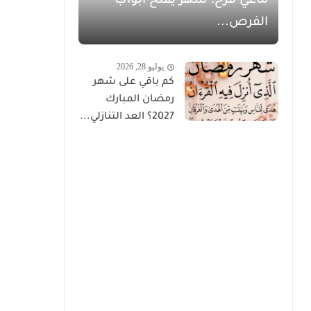
ماغي فرح: شهر يفتح أبواب
الفرص...
يوليو 28, 2026
كم باقي على شهر
رمضان المبارك
2027؟ العد التنازلي...