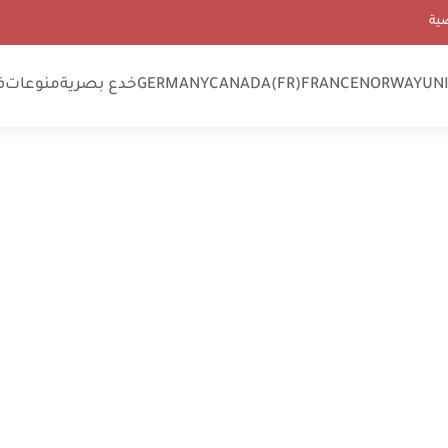
ية
UN
NORWAY
FRANCE
CANADA(FR)
GERMANY
خدع بصرية
منوعات
ف