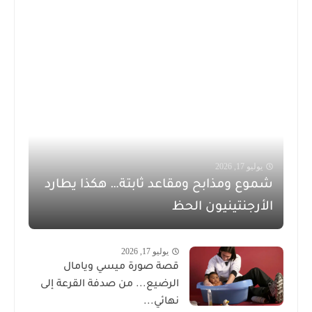
يوليو 17, 2026
شموع ومذابح ومقاعد ثابتة… هكذا يطارد
الأرجنتينيون الحظ
يوليو 17, 2026
قصة صورة ميسي ويامال
الرضيع... من صدفة القرعة إلى
نهائي...